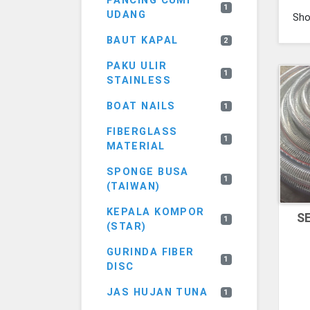
PANCING CUMI
1
UDANG
Sh
BAUT KAPAL
2
PAKU ULIR
1
STAINLESS
BOAT NAILS
1
FIBERGLASS
1
MATERIAL
SPONGE BUSA
1
(TAIWAN)
KEPALA KOMPOR
S
1
(STAR)
GURINDA FIBER
1
DISC
JAS HUJAN TUNA
1