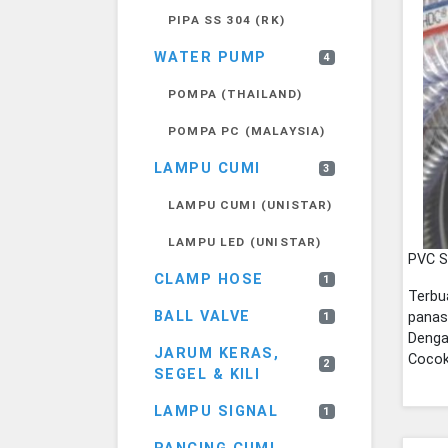
PIPA SS 304 (RK)
WATER PUMP
4
POMPA (THAILAND)
POMPA PC (MALAYSIA)
LAMPU CUMI
3
LAMPU CUMI (UNISTAR)
LAMPU LED (UNISTAR)
PVC S
CLAMP HOSE
1
Terbu
BALL VALVE
panas
1
Denga
JARUM KERAS,
Cocok
2
SEGEL & KILI
LAMPU SIGNAL
1