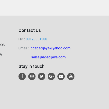
Contact Us
HP :
08128354388
/20
Email :
pdabadijaya@yahoo.com
A
sales@abadijaya
.com
Stay in touch