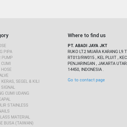
gory
Where to find us
OSE
PT. ABADI JAYA JKT
G PIPA
RUKO LT.2 MUARA KARANG L9.T
 PUMP
RT013/RW015 , KEL PLUIT , KEC
 CUMI
PENJARINGAN , JAKARTA UTAR
 HOSE
14450, INDONESIA .
ALVE
Go to contact page
KERAS, SEGEL & KILI
 SIGNAL
NG CUMI UDANG
KAPAL
ULIR STAINLESS
NAILS
GLASS MATERIAL
E BUSA (TAIWAN)