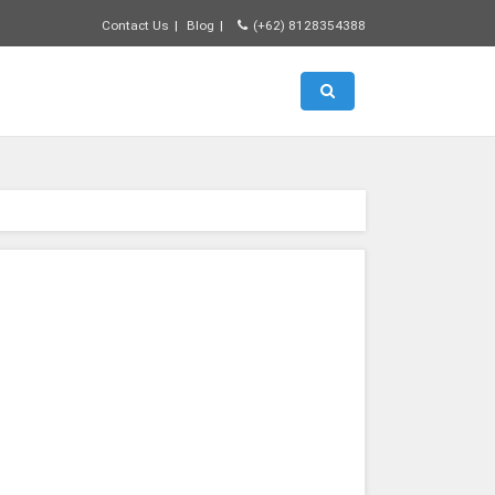
Contact Us
Blog
(+62) 8128354388
Toggle search