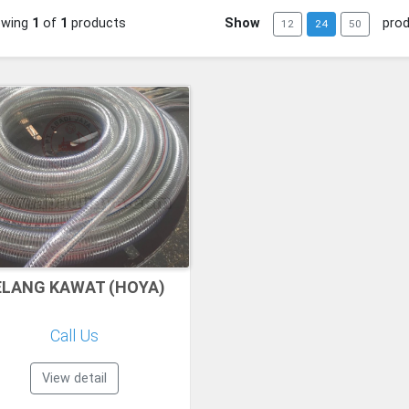
owing
1
of
1
products
Show
pro
12
24
50
ELANG KAWAT (HOYA)
Call Us
View detail