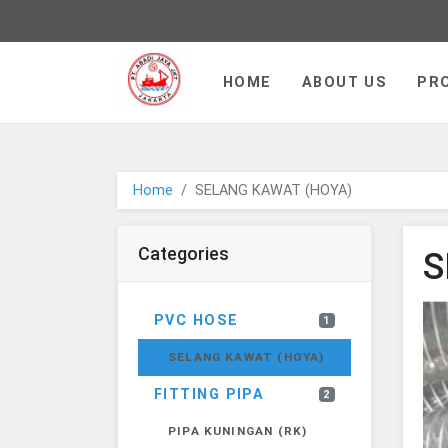
PT JAYA ABADI - go to homepa
HOME
ABOUT US
PR
Home
SELANG KAWAT (HOYA)
Categories
S
PVC HOSE
1
SELANG KAWAT (HOYA)
FITTING PIPA
2
PIPA KUNINGAN (RK)